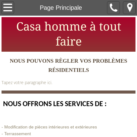
Page Principale
Page Principale
Casa homme à tout
A propos de nous
faire
Contacte nous
NOUS POUVONS RÈGLER VOS PROBLÈMES
RÉSIDENTIELS
Tapez votre paragraphe ici.
NOUS OFFRONS LES SERVICES DE :
- Modification de pièces intérieures et extérieures
- Terrassement